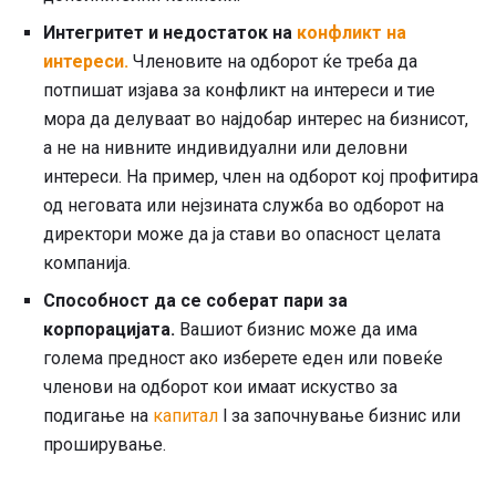
Интегритет и недостаток на
конфликт на
интереси.
Членовите на одборот ќе треба да
потпишат изјава за конфликт на интереси и тие
мора да делуваат во најдобар интерес на бизнисот,
а не на нивните индивидуални или деловни
интереси. На пример, член на одборот кој профитира
од неговата или нејзината служба во одборот на
директори може да ја стави во опасност целата
компанија.
Способност да се соберат пари за
корпорацијата.
Вашиот бизнис може да има
голема предност ако изберете еден или повеќе
членови на одборот кои имаат искуство за
подигање на
капитал
l за започнување бизнис или
проширување.