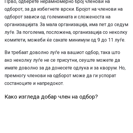
Прво, одберете нерамномерно број членови на
одборот, за да избегнете врски. Бројот на членови на
одборот зависи од големината и сложеноста на
организацијата. За мала организација, има пет до седум
луѓе. За поголема, посложена, организација со неколку
комитети, можеби ќе сакате минимум од 9 до 11 луѓе.
Ви требаат доволно луѓе на вашиот одбор, така што
ако неколку луѓе не се присутни, сеуште можете да
имате доволно за да донесете одлука и за кворум. Но,
премногу членови на одборот може да ги успорат
состаноците и напредокот.
Како изгледа добар член на одбор?