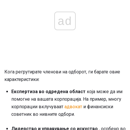
ad
Кога регрутирате членови на одборот, ги барате овие
карактеристики:
Експертиза во одредена област
која може да им
помогне на вашата корпорација. На пример, многу
корпорации вклучуваат
адвокат
и финансиски
советник во нивните одбори.
Лидерство и управување со искуство
, особено во