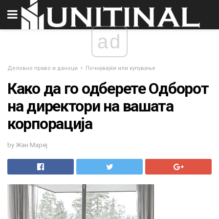
ad
Деловно право и даноци
Почнувајќи или купување
Како да го одберете Одборот
на директори на вашата
корпорација
by Жан Мареј