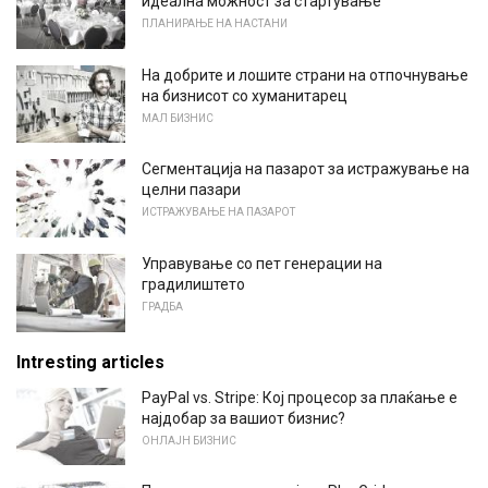
идеална можност за стартување
ПЛАНИРАЊЕ НА НАСТАНИ
На добрите и лошите страни на отпочнување
на бизнисот со хуманитарец
МАЛ БИЗНИС
Сегментација на пазарот за истражување на
целни пазари
ИСТРАЖУВАЊЕ НА ПАЗАРОТ
Управување со пет генерации на
градилиштето
ГРАДБА
Intresting articles
PayPal vs. Stripe: Кој процесор за плаќање е
најдобар за вашиот бизнис?
ОНЛАЈН БИЗНИС