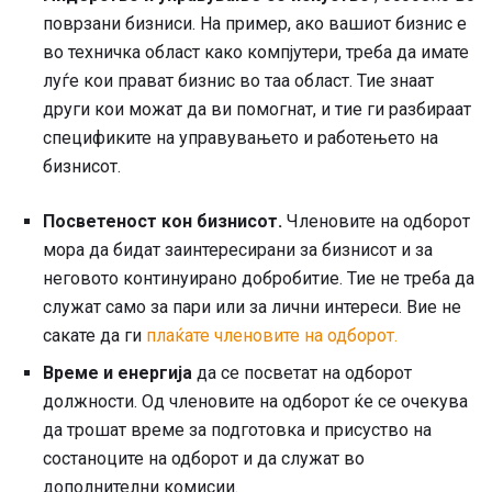
поврзани бизниси. На пример, ако вашиот бизнис е
во техничка област како компјутери, треба да имате
луѓе кои прават бизнис во таа област. Тие знаат
други кои можат да ви помогнат, и тие ги разбираат
спецификите на управувањето и работењето на
бизнисот.
Посветеност кон бизнисот.
Членовите на одборот
мора да бидат заинтересирани за бизнисот и за
неговото континуирано добробитие. Тие не треба да
служат само за пари или за лични интереси. Вие не
сакате да ги
плаќате членовите на одборот.
Време и енергија
да се посветат на одборот
должности. Од членовите на одборот ќе се очекува
да трошат време за подготовка и присуство на
состаноците на одборот и да служат во
дополнителни комисии.