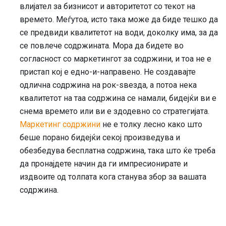
влијател за бизнисот и авторитетот со текот на
времето. Меѓутоа, исто така може да биде тешко да
се предвиди квалитетот на води, доколку има, за да
се повлече содржината. Мора да бидете во
согласност со маркетингот за содржини, и тоа не е
пристап кој е едно-и-направено. Не создавајте
одлична содржина на рок-ѕвезда, а потоа нека
квалитетот на таа содржина се намали, бидејќи ви е
снема времето или ви е здодевно со стратегијата.
Маркетинг содржини
не е толку лесно како што
беше порано бидејќи секој произведува и
обезбедува бесплатна содржина, така што ќе треба
да пронајдете начин да ги импресионирате и
издвоите од толпата кога станува збор за вашата
содржина.