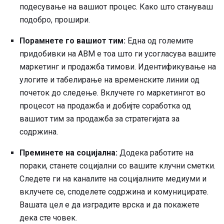
подесување на вашиот процес. Како што стануваш
подобро, прошири.
Порамнете го вашиот тим:
Една од големите
придобивки на ABM е тоа што ги усогласува вашите
маркетинг и продажба тимови. Идентификување на
улогите и табелирање на временските линии од
почеток до следење. Вклучете го маркетингот во
процесот на продажба и добијте соработка од
вашиот тим за продажба за стратегијата за
содржина.
Преминете на социјална:
Додека работите на
пораки, станете социјални со вашите клучни сметки.
Следете ги на каналите на социјалните медиуми и
вклучете се, споделете содржина и комуницирате.
Вашата цел е да изградите врска и да покажете
дека сте човек.