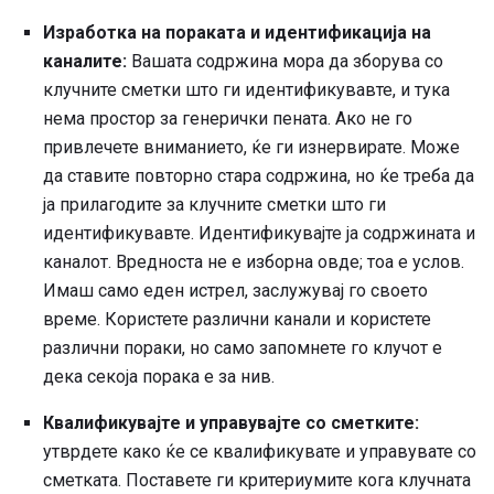
Изработка на пораката и идентификација на
каналите:
Вашата содржина мора да зборува со
клучните сметки што ги идентификувавте, и тука
нема простор за генерички пената. Ако не го
привлечете вниманието, ќе ги изнервирате. Може
да ставите повторно стара содржина, но ќе треба да
ја прилагодите за клучните сметки што ги
идентификувавте. Идентификувајте ја содржината и
каналот. Вредноста не е изборна овде; тоа е услов.
Имаш само еден истрел, заслужувај го своето
време. Користете различни канали и користете
различни пораки, но само запомнете го клучот е
дека секоја порака е за нив.
Квалификувајте и управувајте со сметките:
утврдете како ќе се квалификувате и управувате со
сметката. Поставете ги критериумите кога клучната