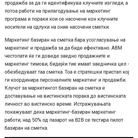
продажба за да ги идентификува клучните изгледи, а
потоа работи на прилагодување на маркетинг
програма и пораки кои се насочени кон клучните
носители на одлуки на оние насочени сметки.
Маркетинг базиран на сметка бара усогласување на
маркетинг и продажба за да биде ефективно. ABM
честопати ќе ги доведе заедно продажните и
маркетинг тимови, бидејќи тие имаат заедничка цел -
обезбедуваат таа сметка. Тоа е стратешки пристап кој
ги координира персоналните маркетинг и продажби.
Клучот за маркетингот базиран на сметка е
доставување на вистинската порака до вистинската
личност во вистинско време. Истражувањата
покажуваат дека маркетинг-базиран маркетинг
работи; над 50% од пазарот на B2B се тестира пилот
базиран на сметка.