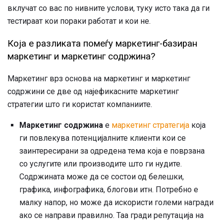
вклучат со вас по нивните услови, туку исто така да ги
тестираат кои пораки работат и кои не.
Која е разликата помеѓу маркетинг-базиран
маркетинг и маркетинг содржина?
Маркетинг врз основа на маркетинг и маркетинг
содржини се две од најефикасните маркетинг
стратегии што ги користат компаниите.
Маркетинг содржина
е
маркетинг стратегија
која
ги повлекува потенцијалните клиенти кои се
заинтересирани за одредена тема која е поврзана
со услугите или производите што ги нудите.
Содржината може да се состои од белешки,
графика, инфографика, блогови итн. Потребно е
малку напор, но може да искористи големи награди
ако се направи правилно. Таа гради репутација на