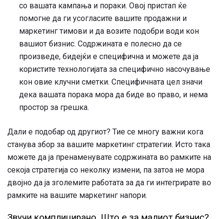
со вашата кампања и пораки. Овој пристап ќе
помогне да ги усогласите вашите продажни и
маркетинг тимови и да возите подобри води кон
вашиот бизнис. Содржината е полесно да се
произведе, бидејќи е специфична и можете да ја
користите технологијата за специфично насочување
кон овие клучни сметки. Специфичната цел значи
дека вашата порака мора да биде во право, и нема
простор за грешка.
Дали е подобар од другиот? Тие се многу важни кога
станува збор за вашите маркетинг стратегии. Исто така
можете да ја пренаменувате содржината во рамките на
секоја стратегија со неколку измени, па затоа не мора
двојно да ја зголемите работата за да ги интегрирате во
рамките на вашите маркетинг напори.
Звучи комплицирано, Што е за малиот бизнис?