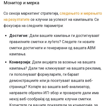
Монитор и мерка
Со секоја маркетинг стратегија,
следењето и мерењето
на резултатите
се клучни за успехот на кампањата. Се
фокусира на следните параметри:
Достигне:
Дали вашите кампањи ги достигнуваат
правилните сметки и луѓето? Следете ги новите
сметки достигнати и генерирани од вашата ABM
кампања.
Конверзија:
Дали акцијата за возење на вашата
кампања? Дали тие кликнуваат на вашата реклама,
ги пополнуваат формуларите, ги бараат
демонстрациите или ја посетуваат вашата веб-
страница? Копајте во вашата веб-анализатор,
направете обратен ИП-збор и проверете дали има
некој веб-сообраќај од вашите клучни сметки.
Користете ги вашите показатели за конверзија, за