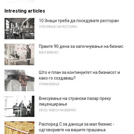
Intresting articles
10 Знаци треба да поседувате ресторан
ОТВОРАЊЕ НА РЕСТОРАН
Првите 90 дена за започнување на бизнис
МАЛ БИЗНИС
Што е план за континуитет на бизнисот и
како го создаваш?
УПРАВУВАЊЕ
Внесување на странски пазар преку
лиценцирање
УВОЗ / ИЗВОЗ НА БИЗНИС
Распоред C за даноци за мал бизнис -
одговоривте на вашите прашања