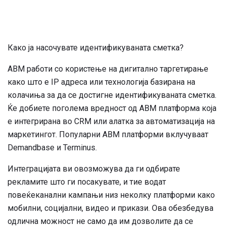
Како ја насочувате идентификуваната сметка?
ABM работи со користење на дигитално таргетирање
како што е IP адреса или технологија базирана на
колачиња за да се достигне идентификуваната сметка.
Ќе добиете поголема вредност од ABM платформа која
е интегрирана во CRM или алатка за автоматизација на
маркетингот. Популарни ABM платформи вклучуваат
Demandbase и Terminus.
Интеграцијата ви овозможува да ги одбирате
рекламите што ги посакувате, и тие водат
повеќеканални кампањи низ неколку платформи како
мобилни, социјални, видео и прикази. Ова обезбедува
одлична можност не само да им дозволите да се