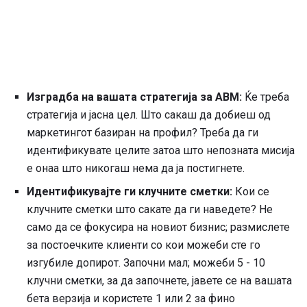
Изградба на вашата стратегија за ABM:
Ќе треба
стратегија и јасна цел. Што сакаш да добиеш од
маркетингот базиран на профил? Треба да ги
идентификувате целите затоа што непозната мисија
е онаа што никогаш нема да ја постигнете.
Идентификувајте ги клучните сметки:
Кои се
клучните сметки што сакате да ги наведете? Не
само да се фокусира на новиот бизнис; размислете
за постоечките клиенти со кои можеби сте го
изгубиле допирот. Започни мал; можеби 5 - 10
клучни сметки, за да започнете, јавете се на вашата
бета верзија и користете 1 или 2 за фино