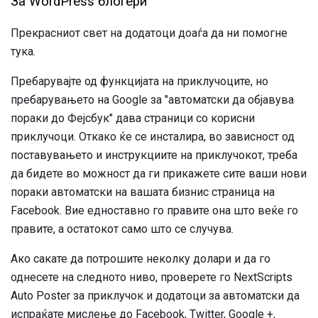
За WordPress блогери
Прекрасниот свет на додатоци доаѓа да ни помогне
тука.
Пребарувајте од функцијата на приклучоците, но
пребарувањето на Google за "автоматски да објавува
пораки до Фејсбук" дава страници со корисни
приклучоци. Откако ќе се инсталира, во зависност од
поставувањето и инструкциите на приклучокот, треба
да бидете во можност да ги прикажете сите ваши нови
пораки автоматски на вашата бизнис страница на
Facebook. Вие едноставно го правите она што веќе го
правите, а остатокот само што се случува.
Ако сакате да потрошите неколку долари и да го
однесете на следното ниво, проверете го NextScripts
Auto Poster за приклучок и додатоци за автоматски да
испраќате мислење до Facebook, Twitter, Google +,