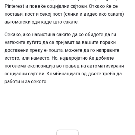
Pinterest и повеќе социјални сајтови. Откако ќе се
постави, пост и секој пост (слики и видео ако сакате)
автоматски оди каде што сакате.
Секако, ако навистина сакате да се обидете да ги
натежите луѓето да се пријават за вашите пораки
доставени преку е-пошта, можете да го направите
истото, или наместо. Но, најверојатно ќе добиете
поголема експозиција во правец на автоматизирани
социјални сајтови. Комбинацијата од двете треба да
работи и за секого.