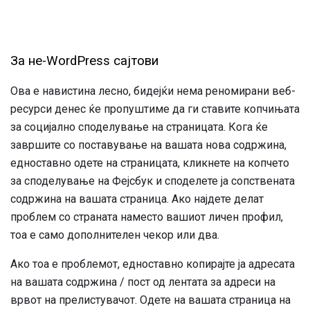
За не-WordPress сајтови
Ова е навистина лесно, бидејќи нема реномирани веб-
ресурси денес ќе пропуштиме да ги ставите копчињата
за социјално споделување на страницата. Кога ќе
завршите со поставување на вашата нова содржина,
едноставно одете на страницата, кликнете на копчето
за споделување на Фејсбук и споделете ја сопствената
содржина на вашата страница. Ако најдете делат
проблем со страната наместо вашиот личен профил,
тоа е само дополнителен чекор или два.
Ако тоа е проблемот, едноставно копирајте ја адресата
на вашата содржина / пост од лентата за адреси на
врвот на прелистувачот. Одете на вашата страница на