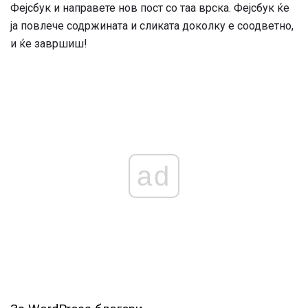
Фејсбук и направете нов пост со таа врска. Фејсбук ќе
ја повлече содржината и сликата доколку е соодветно,
и ќе завршиш!
ad