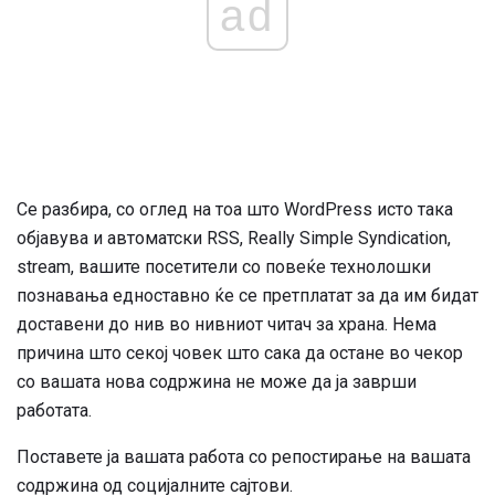
ad
Се разбира, со оглед на тоа што WordPress исто така
објавува и автоматски RSS, Really Simple Syndication,
stream, вашите посетители со повеќе технолошки
познавања едноставно ќе се претплатат за да им бидат
доставени до нив во нивниот читач за храна. Нема
причина што секој човек што сака да остане во чекор
со вашата нова содржина не може да ја заврши
работата.
Поставете ја вашата работа со репостирање на вашата
содржина од социјалните сајтови.