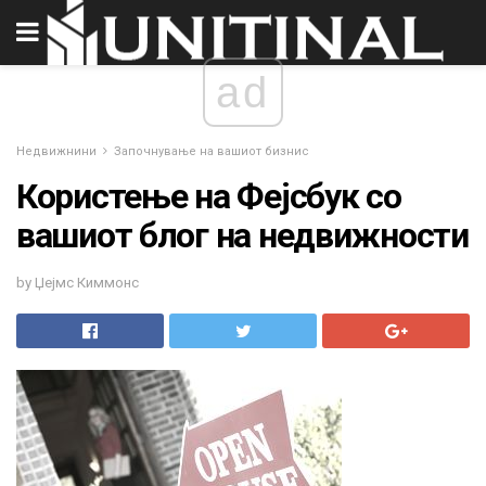
ad
Недвижнини
Започнување на вашиот бизнис
Користење на Фејсбук со
вашиот блог на недвижности
by Џејмс Киммонс